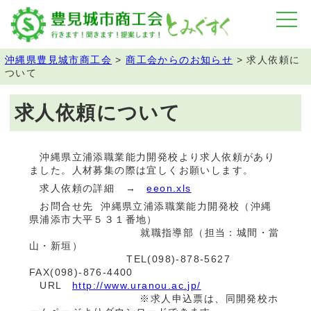
沖縄県豊見城市商工会
>
商工会からのお知らせ
>
求人依頼に
ついて
求人依頼について
沖縄県立浦添職業能力開発校より求人依頼があり
ました。人材募集の際は宜しくお願いします。
求人依頼の詳細 →
eeon.xls
お問合せ先 沖縄県立浦添職業能力開発校（沖縄
県浦添市大平５３１番地）
就職指導部（担当：城間・當
山・新垣）
TEL(098)-878-5627
FAX(098)-876-4400
URL
http://www.uranou.ac.jp/
※求人申込票は、同開発校ホ