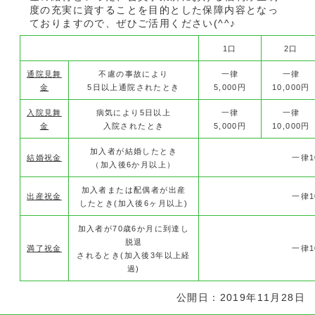
度の充実に資することを目的とした保障内容となっ
ておりますので、ぜひご活用ください(^^♪
1口
2口
通院見舞
不慮の事故により
一律
一律
金
5日以上通院されたとき
5,000円
10,000円
入院見舞
病気により5日以上
一律
一律
金
入院されたとき
5,000円
10,000円
加入者が結婚したとき
結婚祝金
一律1
（加入後6か月以上）
加入者または配偶者が出産
出産祝金
一律1
したとき(加入後6ヶ月以上)
加入者が70歳6か月に到達し
脱退
満了祝金
一律1
されるとき(加入後3年以上経
過)
公開日：2019年11月28日