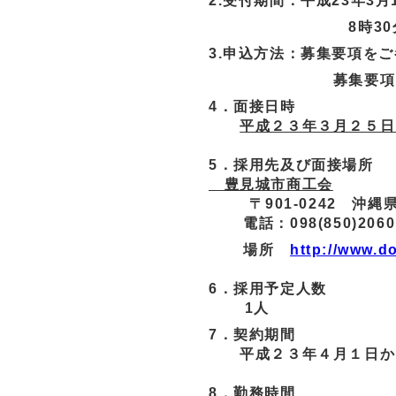
2.受付期間：平成23年3月
8時30分～17時
3.申込方法：募集要項を
募集要
4．面接日時
平成２３年３月２５日
5．採用先及び面接場所
豊見城市商工会
〒901-0242 沖縄県
電話：098(850)206
場所
http://www.d
6．採用予定人数
1人
7．契約期間
平成２３年４月１日から
8．勤務時間