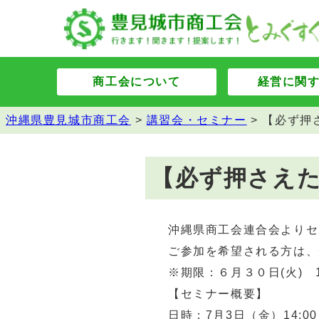
商工会について
経営に関
沖縄県豊見城市商工会
>
講習会・セミナー
>
【必ず押
【必ず押さえ
沖縄県商工会連合会よりセ
ご参加を希望される方は、
※期限：６月３０日(火) 1
【セミナー概要】
日時：7月3日（金）14:00～