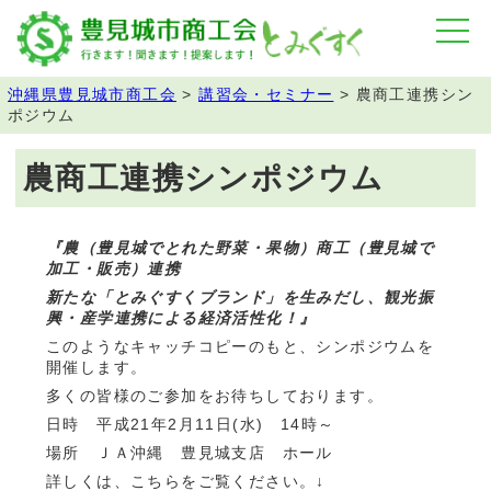
沖縄県豊見城市商工会
>
講習会・セミナー
>
農商工連携シン
ポジウム
農商工連携シンポジウム
『農（豊見城でとれた野菜・果物）商工（豊見城で
加工・販売）連携
新たな「とみぐすくブランド」を生みだし、観光振
興・産学連携による経済活性化！』
このようなキャッチコピーのもと、シンポジウムを
開催します。
多くの皆様のご参加をお待ちしております。
日時 平成21年2月11日(水) 14時～
場所 ＪＡ沖縄 豊見城支店 ホール
詳しくは、こちらをご覧ください。↓